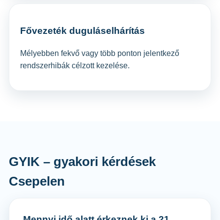
Fővezeték duguláselhárítás
Mélyebben fekvő vagy több ponton jelentkező
rendszerhibák célzott kezelése.
GYIK – gyakori kérdések
Csepelen
Mennyi idő alatt érkeznek ki a 21.