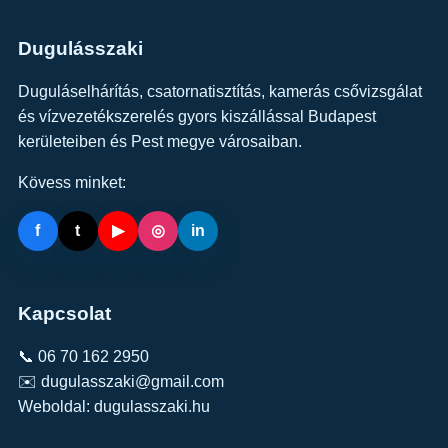
Dugulásszaki
Duguláselhárítás, csatornatisztítás, kamerás csővizsgálat
és vízvezetékszerelés gyors kiszállással Budapest
kerületeiben és Pest megye városaiban.
Kövess minket:
f
t
▶
◎
in
Kapcsolat
📞 06 70 162 2950
✉️ dugulasszaki@gmail.com
Weboldal:
dugulasszaki.hu