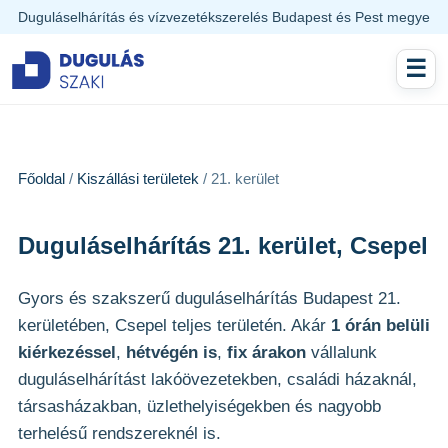
Duguláselhárítás és vízvezetékszerelés Budapest és Pest megye
☰
Főoldal
Főoldal
/
Kiszállási területek
Szolgáltatások
/ 21. kerület
Árlista
Duguláselhárítás 21. kerület, Csepel
Területek
Gyors és szakszerű duguláselhárítás Budapest 21.
kerületében, Csepel teljes területén. Akár
1 órán belüli
Vízvezetékszerelés
kiérkezéssel
,
hétvégén is
,
fix árakon
vállalunk
duguláselhárítást lakóövezetekben, családi házaknál,
Tippek
társasházakban, üzlethelyiségekben és nagyobb
Rólunk
terhelésű rendszereknél is.