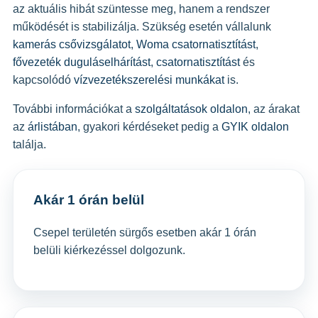
az aktuális hibát szüntesse meg, hanem a rendszer
működését is stabilizálja. Szükség esetén vállalunk
kamerás csővizsgálatot
,
Woma csatornatisztítást
,
fővezeték duguláselhárítást
,
csatornatisztítást
és
kapcsolódó
vízvezetékszerelési munkákat
is.
További információkat a
szolgáltatások oldalon
, az árakat
az
árlistában
, gyakori kérdéseket pedig a
GYIK oldalon
találja.
Akár 1 órán belül
Csepel területén sürgős esetben akár 1 órán
belüli kiérkezéssel dolgozunk.