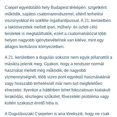
Csepel egyedülálló hely Budapest térképén: szigetként
GYIK
működik, sajátos csatornarendszerrel, eltérő terhelési
viszonyokkal és sokféle ingatlantípussal. A 21. kerületben
a lakóövezetek mellett ipari, műhely- és üzleti célú
területek is megtalálhatók, ezért a csatornahálózat több
helyen nagyobb igénybevételnek van kitéve, mint egy
átlagos kertvárosi környezetben.
A 21. kerületben a dugulás sokszor nem egyik pillanatról a
másikra jelenik meg. Gyakori, hogy a rendszer normál
használat mellett még működik, de nagyobb
vízmennyiségnél, több vizes pont egyidejű használatánál
vagy hosszabb terhelésnél már nem tud megfelelően
elvezetni. Ilyenkor a háttérben lehet fokozatosan kialakult
lerakódás, részleges szűkület, fővezetéki probléma vagy
kültéri szakaszt érintő hiba is.
A Dugulásszaki Csepelen is arra törekszik, hogy ne csak