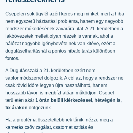
Csepelen sok ügyfél azért keres meg minket, mert a hiba
nem egyszerű háztartási probléma, hanem egy nagyobb
rendszer működésének zavarára utal. A 21. kerületben a
lakóövezetek mellett olyan részek is vannak, ahol a
hálózat nagyobb igénybevételnek van kitéve, ezért a
duguláselhárításnál a pontos hibafeltárás különösen
fontos.
A Dugulásszaki a 21. kerületben ezért nem
sablonmódszerrel dolgozik. A cél az, hogy a rendszer ne
csak rövid időre legyen újra használható, hanem
hosszabb távon is megbízhatóan működjön. Csepel
területén akár
1 órán belüli kiérkezéssel
,
hétvégén is
,
fix árakon
dolgozunk.
Ha a probléma összetettebbnek tűnik, nézze meg a
kamerás csővizsgálat
,
csatornatisztítás
és