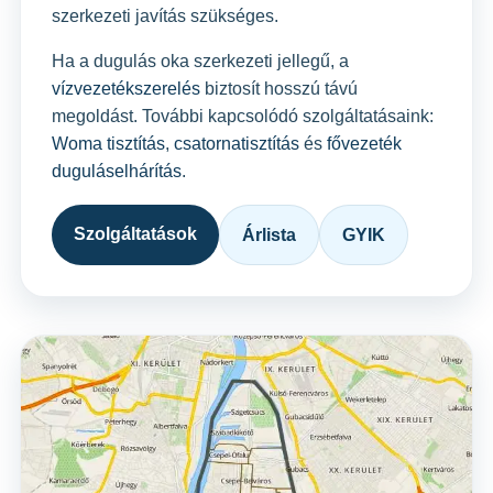
szerkezeti javítás szükséges.
Ha a dugulás oka szerkezeti jellegű, a
vízvezetékszerelés
biztosít hosszú távú
megoldást. További kapcsolódó szolgáltatásaink:
Woma tisztítás
,
csatornatisztítás
és
fővezeték
duguláselhárítás
.
Szolgáltatások
Árlista
GYIK