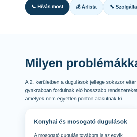
📞 Hívás most
💰 Árlista
🔧 Szolgált
Milyen problémákka
A 2. kerületben a dugulások jellege sokszor eltér
gyakrabban fordulnak elő hosszabb rendszereket 
amelyek nem egyetlen ponton alakulnak ki.
Konyhai és mosogató dugulások
A mosogató dugulás továbbra is az egyik