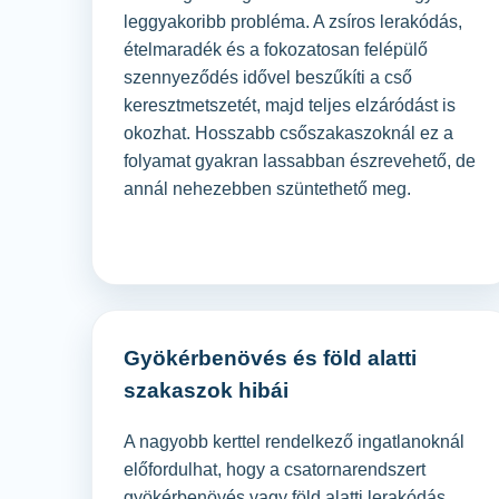
leggyakoribb probléma. A zsíros lerakódás,
ételmaradék és a fokozatosan felépülő
szennyeződés idővel beszűkíti a cső
keresztmetszetét, majd teljes elzáródást is
okozhat. Hosszabb csőszakaszoknál ez a
folyamat gyakran lassabban észrevehető, de
annál nehezebben szüntethető meg.
Gyökérbenövés és föld alatti
szakaszok hibái
A nagyobb kerttel rendelkező ingatlanoknál
előfordulhat, hogy a csatornarendszert
gyökérbenövés vagy föld alatti lerakódás