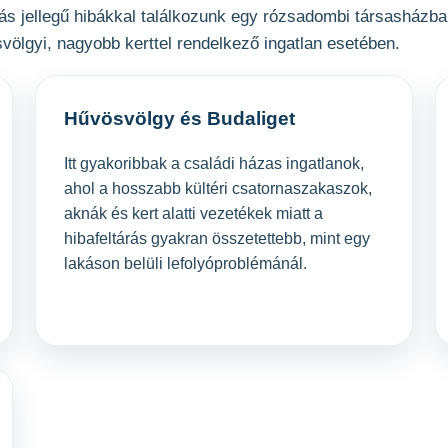
Más jellegű hibákkal találkozunk egy rózsadombi társasházba
völgyi, nagyobb kerttel rendelkező ingatlan esetében.
Hűvösvölgy és Budaliget
Itt gyakoribbak a családi házas ingatlanok,
ahol a hosszabb kültéri csatornaszakaszok,
aknák és kert alatti vezetékek miatt a
hibafeltárás gyakran összetettebb, mint egy
lakáson belüli lefolyóproblémánál.