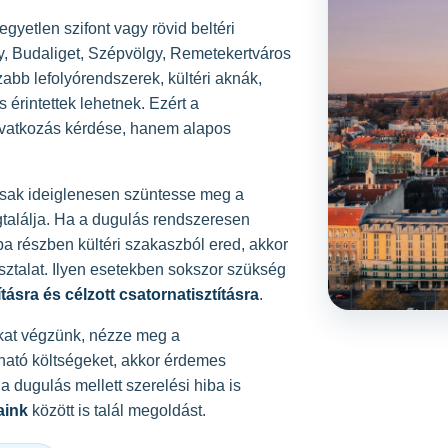
gyetlen szifont vagy rövid beltéri
, Budaliget, Szépvölgy, Remetekertváros
zabb lefolyórendszerek, kültéri aknák,
 érintettek lehetnek. Ezért a
avatkozás kérdése, hanem alapos
csak ideiglenesen szüntesse meg a
gtalálja. Ha a dugulás rendszeresen
iba részben kültéri szakaszból ered, akkor
sztalat. Ilyen esetekben sokszor szükség
ásra és célzott csatornatisztításra
.
kat végzünk, nézze meg a
árható költségeket, akkor érdemes
a dugulás mellett szerelési hiba is
aink
között is talál megoldást.