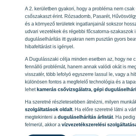
A 2. kerületben gyakori, hogy a probléma nem csak e
csőszakaszt érint. Rózsadomb, Pasarét, Hűvösvölgy
és a környező területek ingatlanjainál sokszor hoss
udvari vezetékek és régebbi főcsatorna-szakaszok is
duguláselhárítás itt gyakran nem pusztán gyors be
hibafeltárást is igényel.
A Dugulásszaki célja minden esetben az, hogy ne 
fennálló problémát, hanem annak valódi okát is me
visszatér, több lefolyó egyszerre lassul le, vagy a h
különösen fontos a megfelelő technológia és a tapa
lehet
kamerás csővizsgálatra, gépi duguláselhárít
Ha szeretné részletesebben átnézni, milyen munká
szolgáltatások oldalt
. Ha előre szeretné látni a v
megtekinteni a
duguláselhárítás árlistát
. Ha pedig 
felmerül, akkor a
vízvezetékszerelési szolgáltatás