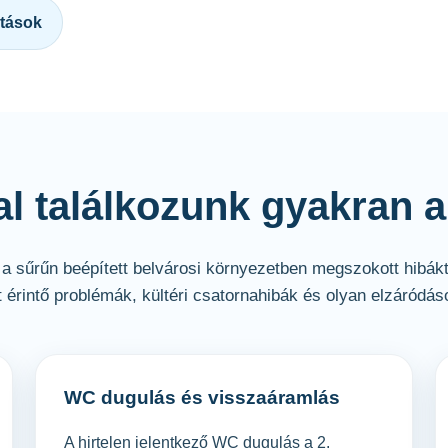
atások
l találkozunk gyakran a
 a sűrűn beépített belvárosi környezetben megszokott hibáktó
érintő problémák, kültéri csatornahibák és olyan elzáródás
WC dugulás és visszaáramlás
A hirtelen jelentkező WC dugulás a 2.