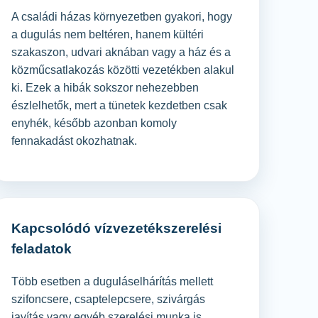
A családi házas környezetben gyakori, hogy
a dugulás nem beltéren, hanem kültéri
szakaszon, udvari aknában vagy a ház és a
közműcsatlakozás közötti vezetékben alakul
ki. Ezek a hibák sokszor nehezebben
észlelhetők, mert a tünetek kezdetben csak
enyhék, később azonban komoly
fennakadást okozhatnak.
Kapcsolódó vízvezetékszerelési
feladatok
Több esetben a duguláselhárítás mellett
szifoncsere, csaptelepcsere, szivárgás
javítás vagy egyéb szerelési munka is