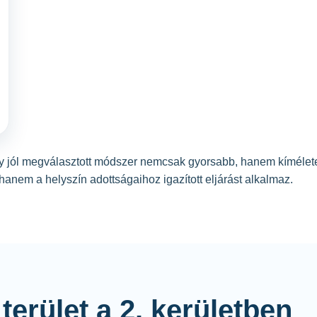
egy jól megválasztott módszer nemcsak gyorsabb, hanem kímélete
nem a helyszín adottságaihoz igazított eljárást alkalmaz.
terület a 2. kerületben