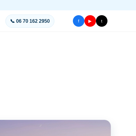
📞 06 70 162 2950
f
▶
t