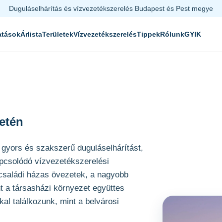
Duguláselhárítás és vízvezetékszerelés Budapest és Pest megye
atások
Árlista
Területek
Vízvezetékszerelés
Tippek
Rólunk
GYIK
letén
al gyors és szakszerű duguláselhárítást,
apcsolódó vízvezetékszerelési
 családi házas övezetek, a nagyobb
t a társasházi környezet együttes
kal találkozunk, mint a belvárosi