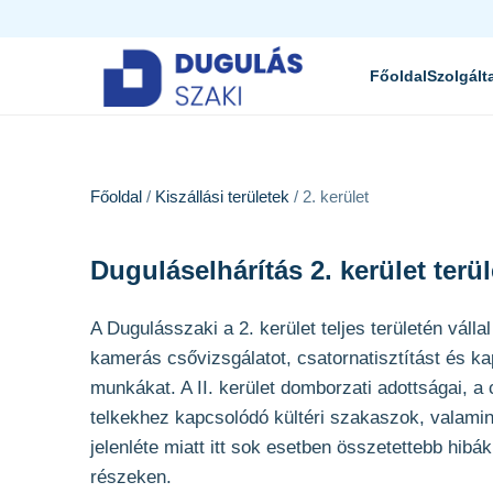
Főoldal
Szolgált
Főoldal
/
Kiszállási területek
/ 2. kerület
Duguláselhárítás 2. kerület terü
A Dugulásszaki a 2. kerület teljes területén váll
kamerás csővizsgálatot, csatornatisztítást és k
munkákat. A II. kerület domborzati adottságai, a
telkekhez kapcsolódó kültéri szakaszok, valamin
jelenléte miatt itt sok esetben összetettebb hibák
részeken.