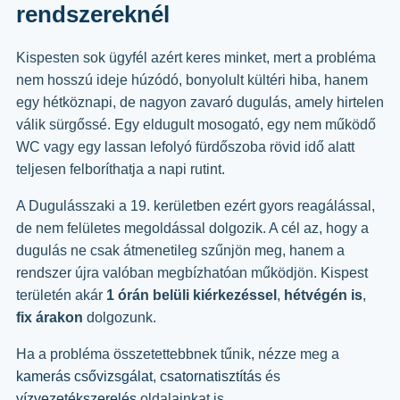
rendszereknél
Kispesten sok ügyfél azért keres minket, mert a probléma
nem hosszú ideje húzódó, bonyolult kültéri hiba, hanem
egy hétköznapi, de nagyon zavaró dugulás, amely hirtelen
válik sürgőssé. Egy eldugult mosogató, egy nem működő
WC vagy egy lassan lefolyó fürdőszoba rövid idő alatt
teljesen felboríthatja a napi rutint.
A Dugulásszaki a 19. kerületben ezért gyors reagálással,
de nem felületes megoldással dolgozik. A cél az, hogy a
dugulás ne csak átmenetileg szűnjön meg, hanem a
rendszer újra valóban megbízhatóan működjön. Kispest
területén akár
1 órán belüli kiérkezéssel
,
hétvégén is
,
fix árakon
dolgozunk.
Ha a probléma összetettebbnek tűnik, nézze meg a
kamerás csővizsgálat
,
csatornatisztítás
és
vízvezetékszerelés
oldalainkat is.