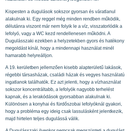
GYIK
Kispesten a dugulások sokszor gyorsan és váratlanul
alakulnak ki. Egy reggel még minden rendben működik,
délutánra viszont már nem folyik le a víz, visszatorlódik a
lefolyó, vagy a WC kezd rendellenesen működni. A
Dugulásszaki ezekben a helyzetekben gyors és hatékony
megoldást kínál, hogy a mindennapi használat minél
hamarabb helyreálljon.
A 19. kerületben jellemzően kisebb alapterületű lakások,
régebbi társasházak, családi házak és vegyes használatú
ingatlanok találhatók. Ez azt jelenti, hogy a vízhasználat
sokszor koncentráltabb, a lefolyók nagyobb terhelést
kapnak, és a lerakódások gyorsabban alakulnak ki.
Különösen a konyhai és fürdőszobai lefolyóknál gyakori,
hogy a probléma egy ideig csak lassulásként jelentkezik,
majd hirtelen teljes dugulássá válik.
A Dugulásszaki ilyenkor nemcsak megszünteti a dugulást,