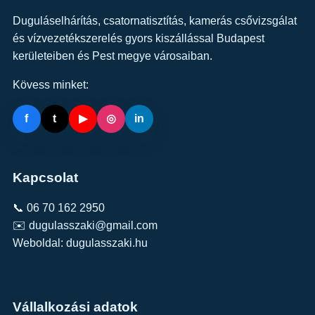
Duguláselhárítás, csatornatisztítás, kamerás csővizsgálat
és vízvezetékszerelés gyors kiszállással Budapest
kerületeiben és Pest megye városaiban.
Kövess minket:
f
t
▶
◎
in
Kapcsolat
📞 06 70 162 2950
✉️ dugulasszaki@gmail.com
Weboldal:
dugulasszaki.hu
Vállalkozási adatok