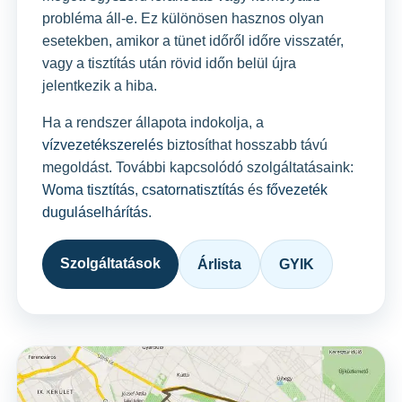
probléma áll-e. Ez különösen hasznos olyan
esetekben, amikor a tünet időről időre visszatér,
vagy a tisztítás után rövid időn belül újra
jelentkezik a hiba.
Ha a rendszer állapota indokolja, a
vízvezetékszerelés
biztosíthat hosszabb távú
megoldást. További kapcsolódó szolgáltatásaink:
Woma tisztítás
,
csatornatisztítás
és
fővezeték
duguláselhárítás
.
Szolgáltatások
Árlista
GYIK