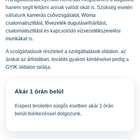
hanem segít feltárni annak valódi okát is. Szükség esetén
vállalunk
kamerás csővizsgálatot
,
Woma
csatornatisztítást
,
fővezeték duguláselhárítást
,
csatornatisztítást
és kapcsolódó
vízvezetékszerelési
munkákat
is.
A szolgáltatások részleteit a
szolgáltatások oldalon
, az
árakat az
árlistában
, további gyakori kérdéseket pedig a
GYIK oldalon
találja.
Akár 1 órán belül
Kispest területén sürgős esetben akár 1 órán
belüli kiérkezéssel dolgozunk.